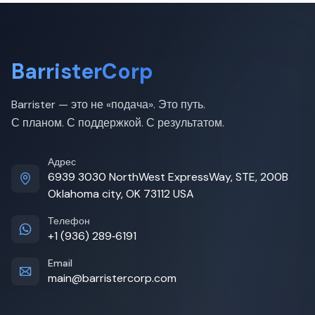
BarristerCorp
Barrister — это не «подача». Это путь.
С планом. С поддержкой. С результатом.
Адрес
6939 3030 NorthWest ExpressWay, STE, 200B
Oklahoma city, OK 73112 USA
Телефон
+1 (936) 289‑6191
Email
main@barristercorp.com