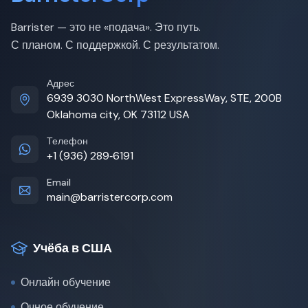
Barrister — это не «подача». Это путь.
С планом. С поддержкой. С результатом.
Адрес
6939 3030 NorthWest ExpressWay, STE, 200B
Oklahoma city, OK 73112 USA
Телефон
+1 (936) 289‑6191
Email
main@barristercorp.com
Учёба в США
Онлайн обучение
Очное обучение