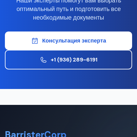
Наши эксперты помогут вам выбрать
оптимальный путь и подготовить все
необходимые документы
Консультация эксперта
+1 (936) 289-6191
BarristerCorp