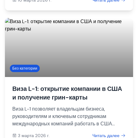
сертификации: EB-1A, EB-1B, EB-1C и EB-2 NIW. Вы
узнаете, кто может подать на эти категории, какие
требования предъявляет иммиграционная
служба США и какие доказательства обычно
используются для подтверждения выдающихся
достижений и профессиональной квалификации.
Без категории
Виза L-1: открытие компании в США
и получение грин-карты
Виза L-1 позволяет владельцам бизнеса,
руководителям и ключевым сотрудникам
международных компаний работать в США
через открытие или покупку американской
3 марта 2026 г.
Читать далее