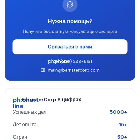
Нужна помощь?
Получите бесплатную консультацию эксперта
Связаться с нами
ph:phone
+1 (936) 289-6191
main@barristercorp.com
ph:chart-
BarristerCorp в цифрах
line
Успешных дел
5000+
Лет опыта
15+
Стран
50+