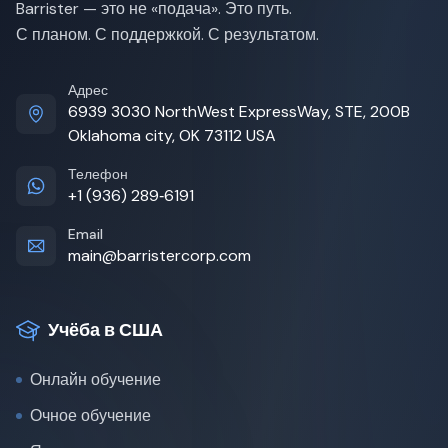
Barrister — это не «подача». Это путь.
С планом. С поддержкой. С результатом.
Адрес
6939 3030 NorthWest ExpressWay, STE, 200B
Oklahoma city, OK 73112 USA
Телефон
+1 (936) 289‑6191
Email
main@barristercorp.com
Учёба в США
Онлайн обучение
Очное обучение